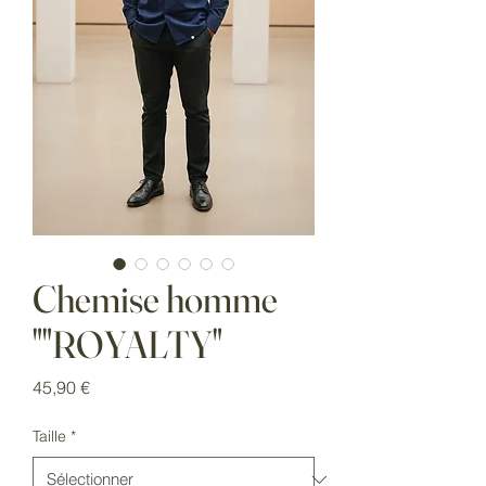
Chemise homme
""ROYALTY"
Prix
45,90 €
Taille
*