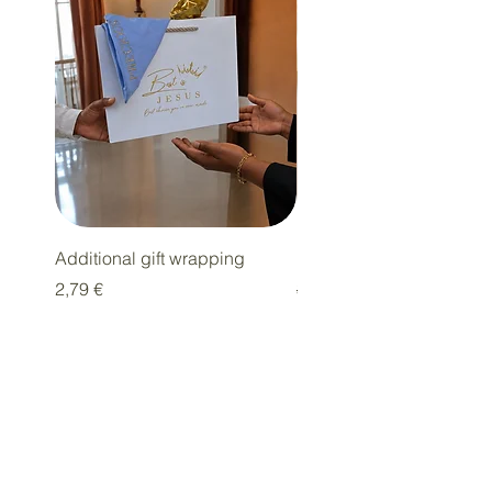
Additional gift wrapping
Parure « GLORY »
Prix
Prix original
2,79 €
39,00 €
Restez connectés